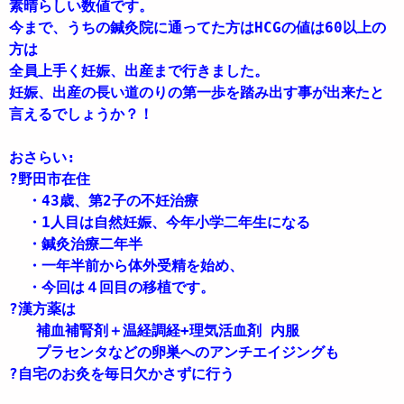
素晴らしい数値です。
今まで、うちの鍼灸院に通ってた方はHCGの値は60以上の
方は
全員上手く妊娠、出産まで行きました。
妊娠、出産の長い道のりの第一歩を踏み出す事が出来たと
言えるでしょうか？！
おさらい:
?野田市在住
  ・43歳、第2子の不妊治療
  ・1人目は自然妊娠、今年小学二年生になる
  ・鍼灸治療二年半
  ・一年半前から体外受精を始め、
  ・今回は４回目の移植です。
?漢方薬は
   補血補腎剤＋温経調経+理気活血剤 内服
   プラセンタなどの卵巣へのアンチエイジングも
?自宅のお灸を毎日欠かさずに行う