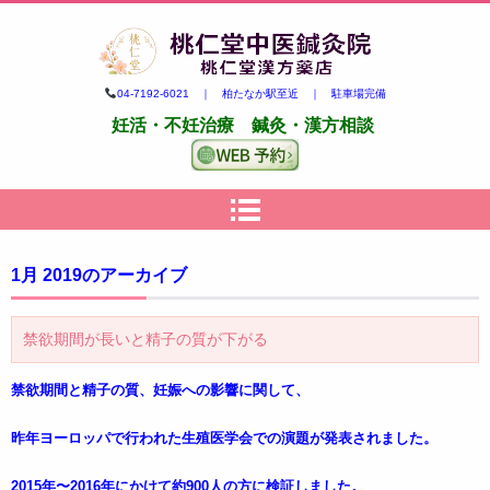
柏市の妊活・不妊治療専門 鍼
04-7192-6021 ｜ 柏たなか駅至近 ｜ 駐車場完備
灸・漢方｜桃仁堂中医鍼灸院・
妊活・不妊治療 鍼灸・漢方相談
桃仁堂漢方薬店
1月 2019
のアーカイブ
禁欲期間が長いと精子の質が下がる
禁欲期間と精子の質、妊娠への影響に関して、
昨年ヨーロッパで行われた生殖医学会での演題が発表されました。
2015年〜2016年にかけて約900人の方に検証しました。