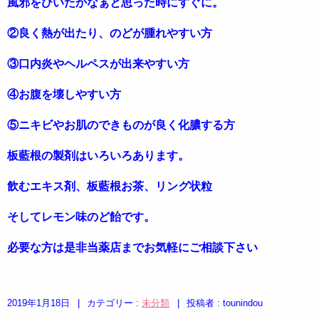
風邪をひいたかなぁと思った時にすぐに。
②良く熱が出たり、のどが腫れやすい方
③口内炎やヘルペスが出来やすい方
④お腹を壊しやすい方
⑤ニキビやお肌のできものが良く化膿する方
板藍根の製剤はいろいろあります。
飲むエキス剤、板藍根お茶、リング状粒
そしてレモン味のど飴です。
必要な方は是非当薬店までお気軽にご相談下さい
2019年1月18日
|
カテゴリー :
未分類
|
投稿者 : tounindou