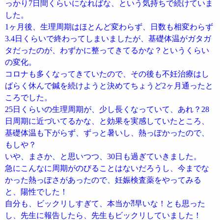
っかり7日間くらいになればな、という気持ちで続けていま
した。
1ヶ月後、生理周期はほとんど変わらず、日数も相変わらず
3.4日くらいで終わってしまいましたが、基礎体温がガタガ
タだったのが、わずかに整ってきてるかな？というくらい
の変化。
コロナも多くなってきていたので、その後も不妊治療はし
ばらく休んで鍼を続けようと決めてちょうど2ヶ月通ったと
ころでした。
25日くらいの生理周期が、少し長くなっていて、あれ？28
日周期に近づいてるかな、と効果を実感していたところ、
基礎体温も下がらず、ずっと暑いし、熱っぽかったので、
もしや？
いや、まさか、と思いつつ、30日も過ぎていきました。
急にこんなに周期がのびることはないだろうし、今までな
かった熱っぽさがあったので、妊娠検査薬をやってみる
と、陽性でした！
自分も、ビックリしすぎて、本当か⁈早いな！とも思った
し、先生に報告したら、先生もビックリしていました！