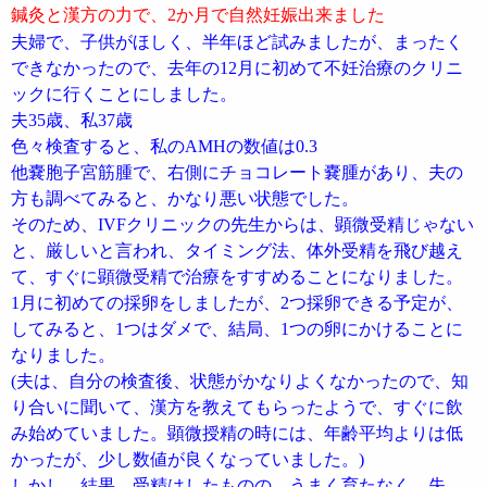
鍼灸と漢方の力で、2か月で自然妊娠出来ました
夫婦で、子供がほしく、半年ほど試みましたが、まったく
できなかったので、去年の12月に初めて不妊治療のクリニ
ックに行くことにしました。
夫35歳、私37歳
色々検査すると、私のAMHの数値は0.3
他嚢胞子宮筋腫で、右側にチョコレート嚢腫があり、夫の
方も調べてみると、かなり悪い状態でした。
そのため、IVFクリニックの先生からは、顕微受精じゃない
と、厳しいと言われ、タイミング法、体外受精を飛び越え
て、すぐに顕微受精で治療をすすめることになりました。
1月に初めての採卵をしましたが、2つ採卵できる予定が、
してみると、1つはダメで、結局、1つの卵にかけることに
なりました。
(夫は、自分の検査後、状態がかなりよくなかったので、知
り合いに聞いて、漢方を教えてもらったようで、すぐに飲
み始めていました。顕微授精の時には、年齢平均よりは低
かったが、少し数値が良くなっていました。)
しかし、結果、受精はしたものの、うまく育たなく、失