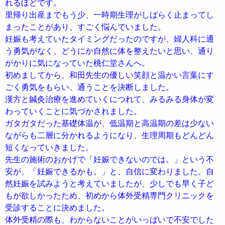
れるほどです。
里帰り出産までもう少、一時期生理がしばらく止まってし
まったことがあり、すごく悩んでいました。
妊娠も考えていたタイミングだったのですが、婦人科に通
う勇気がなく、どうにか自然に体を整えたいと思い、通り
がかりに気になっていた桃仁堂さんへ。
初めましてから、和田先生の優しい笑顔と温かい言葉にす
ごく勇気をもらい、通うことを決断しました。
漢方と鍼灸治療を進めていくにつれて、みるみる身体が変
わっていくことに気づかされました。
ガタガタだった基礎体温が、低温期と高温期の差は少ない
ながらも二層に分かれるようになり、生理周期もどんどん
短くなっていきました。
先生の施術のおかげで「妊娠できないのでは。」という不
安が、「妊娠できるかも。」と、自信に変わりました。自
然妊娠を試みようと考えていましたが、少しでも早く子ど
もが欲しかったため、初めから体外受精専門クリニックを
受診することに決めました。
体外受精の際も、わからないことがいっぱいで不安でした