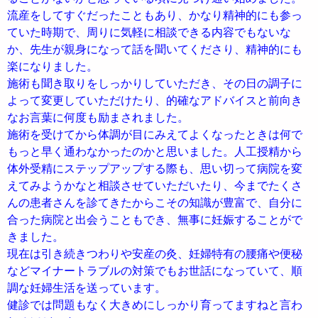
流産をしてすぐだったこともあり、かなり精神的にも参っ
ていた時期で、周りに気軽に相談できる内容でもないな
か、先生が親身になって話を聞いてくださり、精神的にも
楽になりました。
施術も聞き取りをしっかりしていただき、その日の調子に
よって変更していただけたり、的確なアドバイスと前向き
なお言葉に何度も励まされました。
施術を受けてから体調が目にみえてよくなったときは何で
もっと早く通わなかったのかと思いました。人工授精から
体外受精にステップアップする際も、思い切って病院を変
えてみようかなと相談させていただいたり、今までたくさ
んの患者さんを診てきたからこその知識が豊富で、自分に
合った病院と出会うこともでき、無事に妊娠することがで
きました。
現在は引き続きつわりや安産の灸、妊婦特有の腰痛や便秘
などマイナートラブルの対策でもお世話になっていて、順
調な妊婦生活を送っています。
健診では問題もなく大きめにしっかり育ってますねと言わ