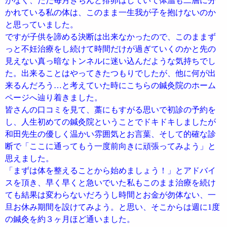
がなく、ただ毎月きちんと排卵はしていて体温も二層に分
かれている私の体は、このまま一生我が子を抱けないのか
と思っていました。
ですが子供を諦める決断は出来なかったので、このままず
っと不妊治療をし続けて時間だけが過ぎていくのかと先の
見えない真っ暗なトンネルに迷い込んだような気持ちでし
た。出来ることはやってきたつもりでしたが、他に何が出
来るんだろう…と考えていた時にこちらの鍼灸院のホーム
ページへ辿り着きました。
皆さんの口コミを見て、藁にもすがる思いで初診の予約を
し、人生初めての鍼灸院ということでドキドキしましたが
和田先生の優しく温かい雰囲気とお言葉、そして的確な診
断で「ここに通ってもう一度前向きに頑張ってみよう」と
思えました。
「まずは体を整えることから始めましょう！」とアドバイ
スを頂き、早く早くと急いでいた私もこのまま治療を続け
ても結果は変わらないだろうし時間とお金が勿体ない、一
旦お休み期間を設けてみよう。と思い、そこからは週に1度
の鍼灸を約３ヶ月ほど通いました。