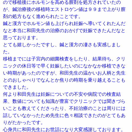
ので移植後にホルモンを高める膣剤を処方されていたの
が、鍼治療後の移植時エストロゲン値は９９まで上がり膣
剤の処方もなく進められたことです。
鍼と漢方でホルモン値も上げられ妊娠へ導いてくれたんだ
なと本当に和田先生の治療のおかげで妊娠できたんだなと
思っております。
とても嬉しかったですし、鍼と漢方の凄さも実感しまし
た。
移植までには子宮内の細菌検査をしたり、結果待ち、クリ
ニックの休日等で早く妊娠したいのになかなか移植できな
い時期があったのですが、和田先生の温かいお人柄と先生
とのおしゃべりでなんとか焦りの時期を乗り越えることも
できました。
何より和田先生は妊娠についての不安や病院での検査結
果、数値についても知識が豊富でクリニックでは聞きづら
いことも教えてくださったり、不妊治療のことは周りには
話していなかったため先生に色々相談できたのがとてもあ
りがたかったです。
心身共に和田先生にお世話になり大変感謝しております。