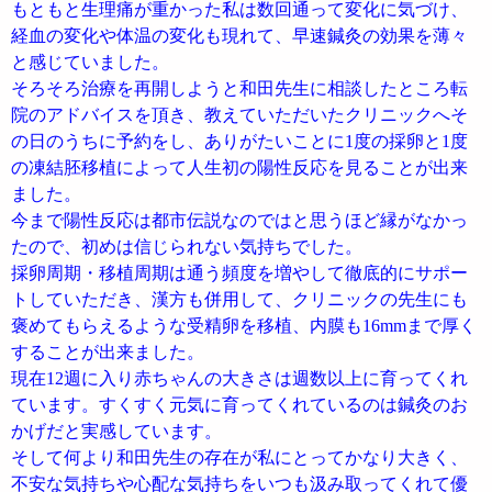
もともと生理痛が重かった私は数回通って変化に気づけ、
経血の変化や体温の変化も現れて、早速鍼灸の効果を薄々
と感じていました。
そろそろ治療を再開しようと和田先生に相談したところ転
院のアドバイスを頂き、教えていただいたクリニックへそ
の日のうちに予約をし、ありがたいことに1度の採卵と1度
の凍結胚移植によって人生初の陽性反応を見ることが出来
ました。
今まで陽性反応は都市伝説なのではと思うほど縁がなかっ
たので、初めは信じられない気持ちでした。
採卵周期・移植周期は通う頻度を増やして徹底的にサポー
トしていただき、漢方も併用して、クリニックの先生にも
褒めてもらえるような受精卵を移植、内膜も16mmまで厚く
することが出来ました。
現在12週に入り赤ちゃんの大きさは週数以上に育ってくれ
ています。すくすく元気に育ってくれているのは鍼灸のお
かげだと実感しています。
そして何より和田先生の存在が私にとってかなり大きく、
不安な気持ちや心配な気持ちをいつも汲み取ってくれて優