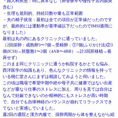
・婦人科疾患：特に異常なし（卵管狭窄や慢性子宮内膜炎
含む）
・生理も規則的、持続日数や量も正常範囲
・夫の精子状況：最初は全ての項目が正常値だったのです
が、最終的には運動率が基準値以下だったのでIMSI適用に
なりました）
最初は丸の内にあるクリニックに通っていました。
（2回採卵：成熟卵3〜7個→受精卵：①7個(ふりかけ法)②3
個(ICSI)→胚盤胞1〜2個（4AB〜4BB）→計2回胚移植→着
床せず）
このまま同じクリニックに通うか転院するかとても悩み、
西洋医学の知識もあり、色んなクリニックの情報を持って
いる桃仁堂さんにまずは相談してみようと伺いました。
この頃は職場で希望中期中絶や母子共に健康ではない出産
などが重なり仕事のストレスに加え、周りを見ては自分は
なんで妊娠できないのか精神的にもストレスが高い時期
で、自分でも自律神経のバランスが崩れてリラックスでき
てないと実感していました。
週2回の通院と漢方内服で、採卵周期から体を整えながら紹