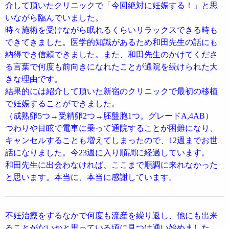
介して頂いたクリニックで「今回絶対に妊娠する！」と思
いながら臨んでいました。
時々施術を受けながら眠れるくらいリラックスできる時も
できてきました。医学的知識があるため和田先生の話にも
納得でき信頼できました。また、和田先生のかけてくださ
る言葉で何度も前向きになれたことが通院を続けられた大
きな理由です。
結果的には紹介して頂いた新宿のクリニックで最初の移植
で妊娠することができました。
（成熟卵5つ→受精卵2つ→胚盤胞1つ。グレードA,4AB）
つわりや目眩で電車に乗って通院することが困難になり、
キャンセルすることも増えてしまったので、12週までお世
話になりました。今23週に入り順調に経過しています。
和田先生に出会わなければ、ここまで順調に来れなかった
と思います。本当に、本当に感謝しています。
不妊治療をするなかで何度も流産を繰り返し、他にも出来
ることがないかと思っている頃に見つけ通い始めました。