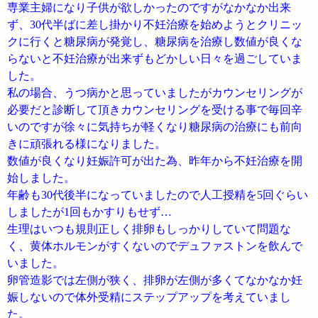
専業主婦になり子供が欲しかったのですがなかなか出来
ず、30代半ばに差し掛かり不妊治療を始めようとクリニッ
クに行くと糖尿病が発覚し、糖尿病を治療し数値が良くな
らないと不妊治療が出来ずもどかしい日々を過ごしていま
した。
私の場合、うつ病かと思っていましたがカウンセリングが
必要だと診断して頂きカウンセリングを受ける事で毎回辛
いのですが徐々に気持ちが軽くなり糖尿病の治療にも前向
きに頑張れる様になりました。
数値が良くなり妊娠許可が出た為、昨年から不妊治療を開
始しました。
年齢も30代後半になっていましたので人工授精を5回ぐらい
しましたが1回もかすりもせず…
生理はいつも規則正しく排卵もしっかりしていて問題な
く、黄体ホルモンがすくないのでデュファストンを飲んで
いました。
卵管造影では左側が狭く、排卵が左側が多くてなかなか妊
娠しないので体外受精にステップアップを考えていまし
た。