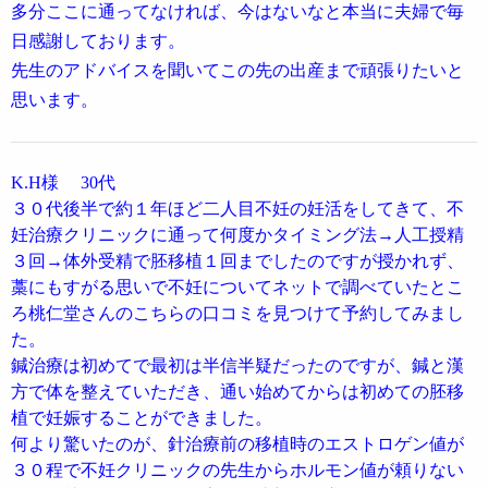
多分ここに通ってなければ、今はないなと本当に夫婦で毎
日感謝しております。
先生のアドバイスを聞いてこの先の出産まで頑張りたいと
思います。
K.H様 30代
３０代後半で約１年ほど二人目不妊の妊活をしてきて、不
妊治療クリニックに通って何度かタイミング法→人工授精
３回→体外受精で胚移植１回までしたのですが授かれず、
藁にもすがる思いで不妊についてネットで調べていたとこ
ろ桃仁堂さんのこちらの口コミを見つけて予約してみまし
た。
鍼治療は初めてで最初は半信半疑だったのですが、鍼と漢
方で体を整えていただき、通い始めてからは初めての胚移
植で妊娠することができました。
何より驚いたのが、針治療前の移植時のエストロゲン値が
３０程で不妊クリニックの先生からホルモン値が頼りない