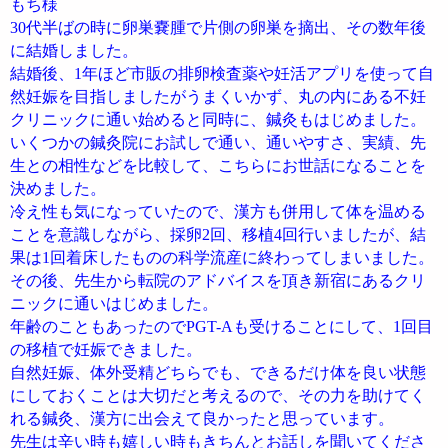
もち様
30代半ばの時に卵巣嚢腫で片側の卵巣を摘出、その数年後
に結婚しました。
結婚後、1年ほど市販の排卵検査薬や妊活アプリを使って自
然妊娠を目指しましたがうまくいかず、丸の内にある不妊
クリニックに通い始めると同時に、鍼灸もはじめました。
いくつかの鍼灸院にお試しで通い、通いやすさ、実績、先
生との相性などを比較して、こちらにお世話になることを
決めました。
冷え性も気になっていたので、漢方も併用して体を温める
ことを意識しながら、採卵2回、移植4回行いましたが、結
果は1回着床したものの科学流産に終わってしまいました。
その後、先生から転院のアドバイスを頂き新宿にあるクリ
ニックに通いはじめました。
年齢のこともあったのでPGT-Aも受けることにして、1回目
の移植で妊娠できました。
自然妊娠、体外受精どちらでも、できるだけ体を良い状態
にしておくことは大切だと考えるので、その力を助けてく
れる鍼灸、漢方に出会えて良かったと思っています。
先生は辛い時も嬉しい時もきちんとお話しを聞いてくださ