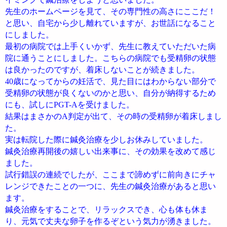
先生のホームページを見て、その専門性の高さにここだ！
と思い、自宅から少し離れていますが、お世話になること
にしました。
最初の病院では上手くいかず、先生に教えていただいた病
院に通うことにしました。こちらの病院でも受精卵の状態
は良かったのですが、着床しないことが続きました。
40歳になってからの妊活で、見た目にはわからない部分で
受精卵の状態が良くないのかと思い、自分が納得するため
にも、試しにPGT-Aを受けました。
結果はまさかのA判定が出て、その時の受精卵が着床しまし
た。
実は転院した際に鍼灸治療を少しお休みしていました。
鍼灸治療再開後の嬉しい出来事に、その効果を改めて感じ
ました。
試行錯誤の連続でしたが、ここまで諦めずに前向きにチャ
レンジできたことの一つに、先生の鍼灸治療があると思い
ます。
鍼灸治療をすることで、リラックスでき、心も体も休ま
り、元気で丈夫な卵子を作るぞという気力が湧きました。