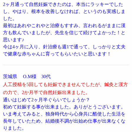
2ヶ月通って自然妊娠できたのは、本当にラッキーでした
し、やはり、根本を改善しなければ、というのも実感しま
した。
最初はあれやこれやと治療もすすみ、言われるがままに漢
方も飲んでいましたが、先生を信じて続けてよかった！と
思います♪
今は4ヶ月に入り、針治療も週1で通って、しっかりと丈夫
で健康な赤ちゃんに育ってもらいたいと思います！
茨城県 O.M様 30代
人工授精を5回しても妊娠できませんでしたが、
鍼灸と漢方
の力で、2か月半で自然妊娠出来ました。
通いはじめて2ヶ月半ぐらいでしょうか？
初めて妊娠する事が出来ました。ありがとうございます。
いま考えてみると、独身時代から心身共に酷使した生活を
長年していたため、結婚後不調が出始め仕事が出来なくな
りました。