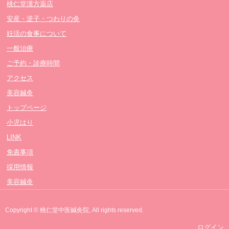
桃仁堂漢方薬店
安産・逆子・つわりの灸
妊活の食事について
一般治療
ご予約・診療時間
アクセス
美容鍼灸
トップページ
小児はり
LINK
免責事項
採用情報
美容鍼灸
Copyright © 桃仁堂中医鍼灸院, All rights reserved.
ログイン