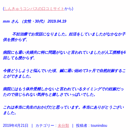
(
しんきゅうコンパスの口コミサイト
から)
mm さん （女性・30代） 2019.04.19
不妊治療でお世話になりました。妊活をしていましたがなかなか子
供を授からず、
病院にも通い夫婦共に特に問題がないと言われていましたが人工授精を6
回しても授からず、
今後どうしようと悩んでいた頃、鍼に通い始めて3ヶ月で自然妊娠するこ
とができました。
病院にはもう体外受精しかないと言われているタイミングでの妊娠だっ
たので信じられない気持ちと嬉しさでいっぱいでした。
これは本当に先生のおかげだと思っています。本当にありがとうござい
ました。
2019年4月21日
|
カテゴリー :
未分類
|
投稿者 : tounindou