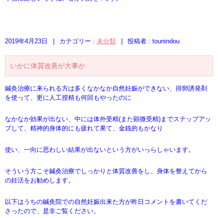
2019年4月23日
|
カテゴリー :
未分類
|
投稿者 : tounindou
いかに体質改善が大事か
鍼灸治療に来られる方は多くなかなか自然妊娠ができない、排卵誘発剤
を使って、更に人工授精も何回もやったのに
なかなか効果が出ない、中には体外受精(また顕微受精)までステップアッ
プして、精神的身体的にも疲れて果て、金銭的もかなり
使い、一向に思わしい結果が出ないという方がいっらしゃいます。
そういう方こそ鍼灸治療でしっかりと体質改善をし、身体を整えてから
の妊活をお勧めします。
以下はうちの鍼灸院での自然妊娠出来た方が昨日コメントを書いてくだ
さったので、是非ご覧ください。