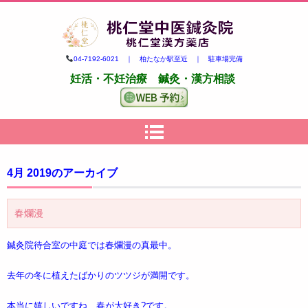
柏市の妊活・不妊治療専門 鍼
04-7192-6021 ｜ 柏たなか駅至近 ｜ 駐車場完備
灸・漢方｜桃仁堂中医鍼灸院・
妊活・不妊治療 鍼灸・漢方相談
桃仁堂漢方薬店
4月 2019
のアーカイブ
春爛漫
鍼灸院待合室の中庭では春爛漫の真最中。
去年の冬に植えたばかりのツツジが満開です。
本当に嬉しいですね、春が大好き?です。