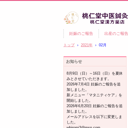
柏市の妊活・不妊治療専門 
妊娠のご報告
出産のご報
灸・漢方｜桃仁堂中医鍼灸
桃仁堂漢方薬店
トップ
›
2021年
›
02月
お知らせ
8月9日（日）～16日（日）を夏休
みとさせていただきます。
2026年7月4日 妊娠のご報告を追
加しました。
新メニュー「マタニティケア」を
開始しました。
2026年6月20日 妊娠のご報告を追
加しました。
メールアドレスを以下に変更しま
した。
whiromi3@msn.com