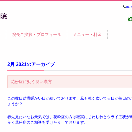
04
鍼
告
院長ご挨拶・プロフィール
メニュー・料金
院・
2月 2021
のアーカイブ
花粉症に効く良い漢方
この数日結構暖かい日が続いております、風も強く吹いてる日が毎日の
ょうか？
春先見たいなお天気では、花粉症の方は確実にじわじわとツライ症状が
良く花粉症のご相談を受けたりしております。