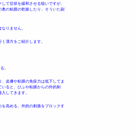
クして症状を緩和させる狙いですが、
の奥の粘膜の乾燥したり、そういた副
はなりません。
行く漢方をご紹介します。
える。
り、皮膚や粘膜の免疫力は低下してま
ていると、ひふや粘膜からの外的刺
侵入してきます。
力を高める、外的の刺激をブロックす