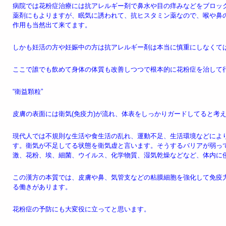
病院では花粉症治療には抗アレルギー剤で鼻水や目の痒みなどをブロッ
薬剤にもよりますが、眠気に誘われて、抗ヒスタミン薬なので、喉や鼻
作用も当然出て来てます。
しかも妊活の方や妊娠中の方は抗アレルギー剤は本当に慎重にしなくて
ここで誰でも飲めて身体の体質も改善しつつで根本的に花粉症を治して
“衛益顆粒”
皮膚の表面には衛気(免疫力)が流れ、体表をしっかりガードしてると考
現代人では不規則な生活や食生活の乱れ、運動不足、生活環境などによ
す。衛気が不足してる状態を衛気虚と言います。そうするバリアが弱っ
激、花粉、埃、細菌、ウイルス、化学物質、湿気乾燥などなど、体内に
この漢方の本質では、皮膚や鼻、気管支などの粘膜細胞を強化して免疫
る働きがあります。
花粉症の予防にも大変役に立ってと思います。