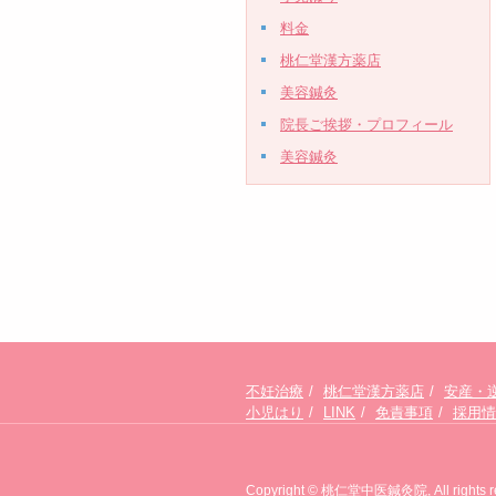
料金
桃仁堂漢方薬店
美容鍼灸
院長ご挨拶・プロフィール
美容鍼灸
不妊治療
桃仁堂漢方薬店
安産・
小児はり
LINK
免責事項
採用情
Copyright © 桃仁堂中医鍼灸院, All rights re