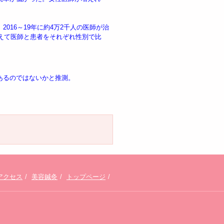
16～19年に約4万2千人の医師が治
ろえて医師と患者をそれぞれ性別で比
あるのではないかと推測。
アクセス
美容鍼灸
トップページ