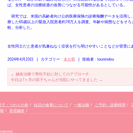
ば、女性患者の治療経過の改善につながる可能性があるとしている。
研究では、米国の高齢者向け公的医療保険の診療報酬データを活用し、20
療した65歳以上の緊急入院患者約78万人を調査。年齢や病態などをそ
較、分析した。
女性同士だと患者が気兼ねなく症状を打ち明けやすいことなどが背景に
2024年4月23日
|
カテゴリー :
未分類
|
投稿者 : tounindou
←
鍼灸治療で男性不妊に対してのアプローチ
今日は7ヶ月の双子ちゃんが当院にやってきました
→
逆子・つわりの灸
妊活の食事について
一般治療
ご予約・診療時間
報
美容鍼灸
served.