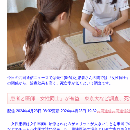
今日の共同通信ニュースでは先生(医師)と患者さんの間では『女性同士
の関係から、治療効果も高く、死亡率が低くという調査です。
患者と医師「女性同士」が有益 東京大など調査、死
配信 2024年4月23日 08:32更新 2024年4月23日 19:32
共同通信
共同通信
女性患者は女性医師に治療された方がメリットが大きいことを米国での
などのチームが米医学誌に発表した。男性医師の場合より死亡率や再入