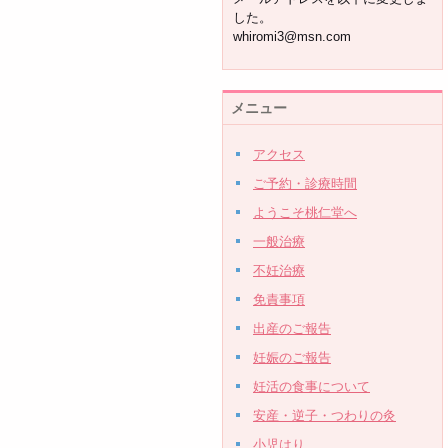
した。
whiromi3@msn.com
メニュー
アクセス
ご予約・診療時間
ようこそ桃仁堂へ
一般治療
不妊治療
免責事項
出産のご報告
妊娠のご報告
妊活の食事について
安産・逆子・つわりの灸
小児はり