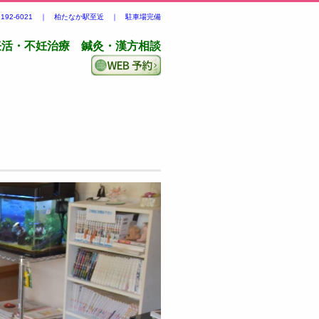
-7192-6021 ｜ 柏たなか駅至近 ｜ 駐車場完備
妊活・不妊治療 鍼灸・漢方相談