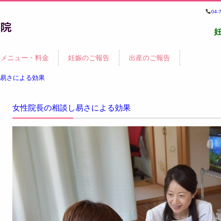
04
鍼
メニュー・料金
妊娠のご報告
出産のご報告
院・
易さによる効果
女性院長の相談し易さによる効果