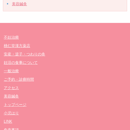
美容鍼灸
不妊治療
桃仁堂漢方薬店
安産・逆子・つわりの灸
妊活の食事について
一般治療
ご予約・診療時間
アクセス
美容鍼灸
トップページ
小児はり
LINK
免責事項