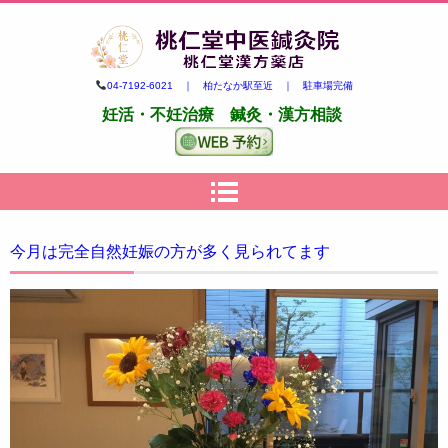
柏市の妊活・不妊治療専門 鍼
04-7192-6021 ｜ 柏たなか駅至近 ｜ 駐車場完備
灸・漢方｜桃仁堂中医鍼灸院・
妊活・不妊治療 鍼灸・漢方相談
桃仁堂漢方薬店
今月は完全自然妊娠の方が多く見られてます