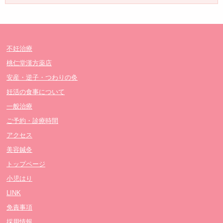
不妊治療
桃仁堂漢方薬店
安産・逆子・つわりの灸
妊活の食事について
一般治療
ご予約・診療時間
アクセス
美容鍼灸
トップページ
小児はり
LINK
免責事項
採用情報