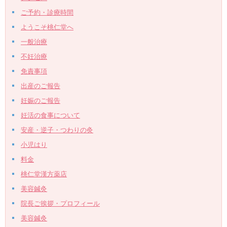
ご予約・診療時間
ようこそ桃仁堂へ
一般治療
不妊治療
免責事項
出産のご報告
妊娠のご報告
妊活の食事について
安産・逆子・つわりの灸
小児はり
料金
桃仁堂漢方薬店
美容鍼灸
院長ご挨拶・プロフィール
美容鍼灸