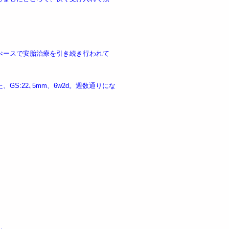
ぺースで安胎治療を引き続き行われて
S:22､5mm、6w2d。週数通りにな
。