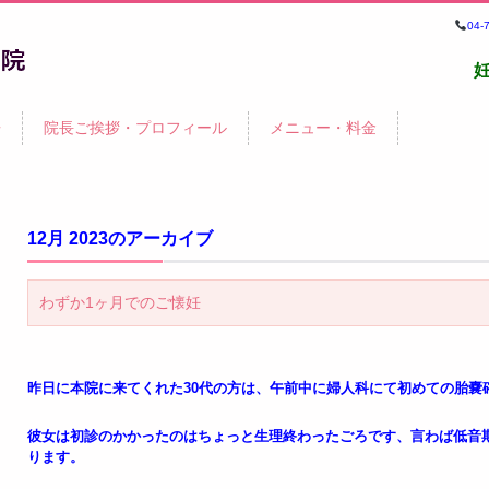
04
鍼
告
院長ご挨拶・プロフィール
メニュー・料金
院・
12月 2023
のアーカイブ
わずか1ヶ月でのご懐妊
昨日に本院に来てくれた30代の方は、午前中に婦人科にて初めての胎嚢
彼女は初診のかかったのはちょっと生理終わったごろです、言わば低音
ります。