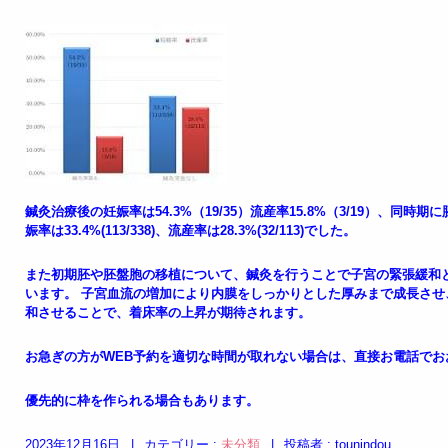
鍼灸治療後の妊娠率は54.3%（19/35）流産率15.8%（3/19）、同
娠率は33.4%(113/338)、流産率は28.3%(32/113)でした。
また初期胚や胚盤胞の移植について、鍼灸を行うことで子宮の緊張緩和
います。 子宮血流の増加により内膜をしっかりとした厚みまで成長さ
和させることで、着床率の上昇が期待されます。
お急ぎの方がWEB予約を適切な時間が取れない場合は、直接お電話でお
優先的に枠を作られる場合もあります。
2023年12月16日
|
カテゴリー :
未分類
|
投稿者 : tounindou