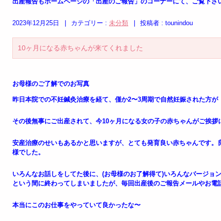
出産報告もホームページの「出産のご報告」のコーナーにて、ご覧下さ
2023年12月25日
|
カテゴリー :
未分類
|
投稿者 : tounindou
10ヶ月になる赤ちゃんが来てくれました
お母様のご了解でのお写真
昨日本院での不妊鍼灸治療を経て、僅か2〜3周期で自然妊娠された方が
その後無事にご出産されて、今10ヶ月になる女の子の赤ちゃんがご挨拶
安産治療のせいもあるかと思いますが、とても発育良い赤ちゃんです。
様でした。
いろんなお話しをしてた後に、(お母様のお了解得て)いろんなバージョ
という間に終わってしまいましたが、毎回出産後のご報告メールやお電
本当にこのお仕事をやっていて良かったな〜