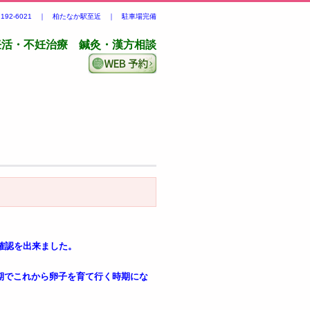
-7192-6021 ｜ 柏たなか駅至近 ｜ 駐車場完備
妊活・不妊治療 鍼灸・漢方相談
確認を出来ました。
期でこれから卵子を育て行く時期にな