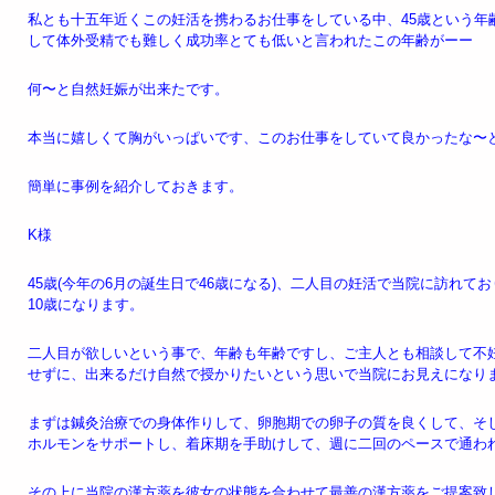
私とも十五年近くこの妊活を携わるお仕事をしている中、45歳という年
して体外受精でも難しく成功率とても低いと言われたこの年齢がーー
何〜と自然妊娠が出来たです。
本当に嬉しくて胸がいっぱいです、このお仕事をしていて良かったな〜
簡単に事例を紹介しておきます。
K様
45歳(今年の6月の誕生日で46歳になる)、二人目の妊活で当院に訪れて
10歳になります。
二人目が欲しいという事で、年齢も年齢ですし、ご主人とも相談して不
せずに、出来るだけ自然で授かりたいという思いで当院にお見えになり
まずは鍼灸治療での身体作りして、卵胞期での卵子の質を良くして、そ
ホルモンをサポートし、着床期を手助けして、週に二回のペースで通わ
その上に当院の漢方薬を彼女の状態を合わせて最善の漢方薬をご提案致