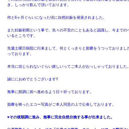
き、しっかり飲んで頂いております。
何と6ヶ月ぐらいになった頃に自然妊娠を発覚されました。
また妊娠初期という事で、先々の不安のこともあると認識し、今までの
いるところです。
先週土曜日病院に行来まして、何とくっきりと胎嚢をうつっておりました、G
っております。
本当に信じられないぐらい嬉しいってご本人がおっしゃっておりました
誠ににおめでとうございます!!
無事に順調に前へ進めるよう日々祈っております。
胎嚢を映ったエコー写真がご本人同意の上で公表しております。
♥️
その後順調に進み、無事に完全自然分娩する事が出来ました。