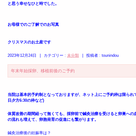
と思う幸せなひと時でした。
お母様でのご了解でのお写真
クリスマスのお土産です
2023年12月24日
|
カテゴリー :
未分類
|
投稿者 : tounindou
年末年始採卵、移植前後のご予約
当院は基本的予約制となっておりますが、ネット上にご予約枠は限られ
日夕方6:30の枠など)
体質改善の期間経って無くても、採卵前で鍼灸治療を受けると卵巣への
の流れも増えて、卵胞発育の促進にも繋がります。
鍼灸治療後の妊娠率は？