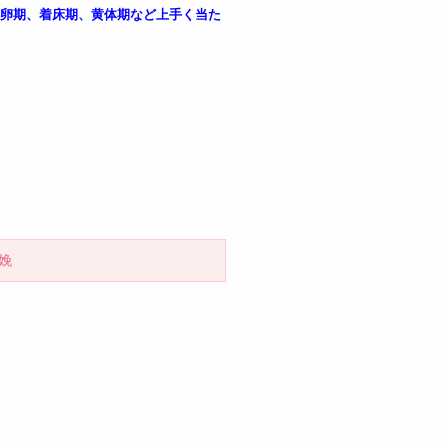
排卵期、着床期、黄体期など上手く当た
娩