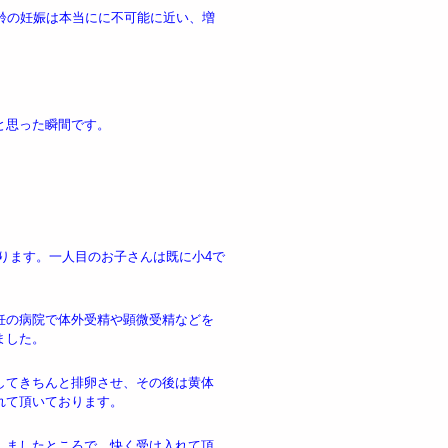
齢の妊娠は本当にに不可能に近い、増
と思った瞬間です。
おります。一人目のお子さんは既に小4で
妊の病院で体外受精や顕微受精などを
ました。
してきちんと排卵させ、その後は黄体
れて頂いております。
しましたところで、快く受け入れて頂