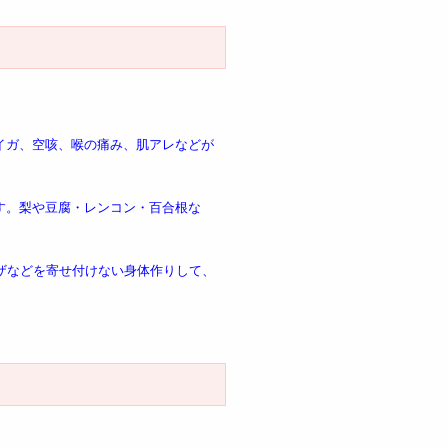
イガ、空咳、喉の痛み、肌アレなどが
す。梨や豆腐・レンコン・百合根な
ザなどを寄せ付けない身体作りして、