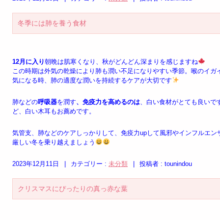
冬季には肺を養う食材
12月に入り
朝晩は肌寒くなり、秋がどんどん深まりを感じますね
この時期は外気の乾燥により肺も潤い不足になりやすい季節。喉のイガ
気になる時、肺の適度な潤いを持続するケアが大切です
肺などの
呼吸器
を潤す
、免疫力を高めるのは
、白い食材がとても良いで
ど、白い木耳もお薦めです。
気管支、肺などのケアしっかりして、免疫力upして風邪やインフルエン
厳しい冬を乗り越えましょう
2023年12月11日
|
カテゴリー :
未分類
|
投稿者 : tounindou
クリスマスにぴったりの真っ赤な葉