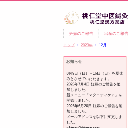
柏市の妊活・不妊治療専門 
妊娠のご報告
出産のご報
灸・漢方｜桃仁堂中医鍼灸
桃仁堂漢方薬店
トップ
›
2023年
›
12月
お知らせ
8月9日（日）～16日（日）を夏休
みとさせていただきます。
2026年7月4日 妊娠のご報告を追
加しました。
新メニュー「マタニティケア」を
開始しました。
2026年6月20日 妊娠のご報告を追
加しました。
メールアドレスを以下に変更しま
した。
whiromi3@msn.com