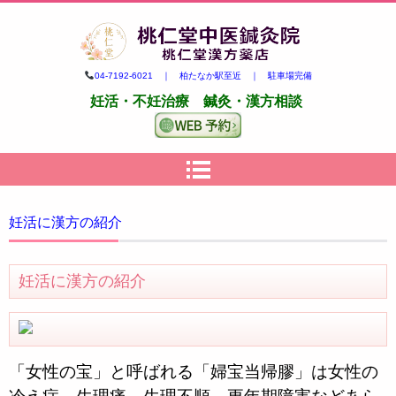
柏市の妊活・不妊治療専門 鍼
04-7192-6021 ｜ 柏たなか駅至近 ｜ 駐車場完備
灸・漢方｜桃仁堂中医鍼灸院・
妊活・不妊治療 鍼灸・漢方相談
桃仁堂漢方薬店
妊活に漢方の紹介
妊活に漢方の紹介
「女性の宝」と呼ばれる「婦宝当帰膠」は女性の