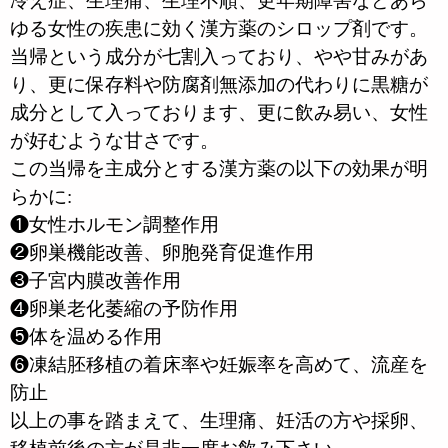
冷え症、生理痛、生理不順、更年期障害などあら
ゆる女性の疾患に効く漢方薬のシロップ剤です。
当帰という成分が七割入っており、やや甘みがあ
り、更に保存料や防腐剤無添加の代わりに黒糖が
成分として入っております、更に飲み易い、女性
が好むような甘さです。
この当帰を主成分とする漢方薬の以下の効果が明
らかに:
❶女性ホルモン調整作用
❷卵巣機能改善、卵胞発育促進作用
❸子宮内膜改善作用
❹卵巣老化萎縮の予防作用
❺体を温める作用
❻凍結胚移植の着床率や妊娠率を高めて、流産を
防止
以上の事を踏まえて、生理痛、妊活の方や採卵、