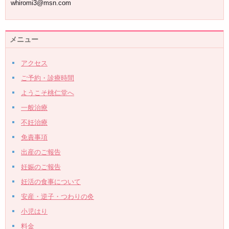
whiromi3@msn.com
メニュー
アクセス
ご予約・診療時間
ようこそ桃仁堂へ
一般治療
不妊治療
免責事項
出産のご報告
妊娠のご報告
妊活の食事について
安産・逆子・つわりの灸
小児はり
料金