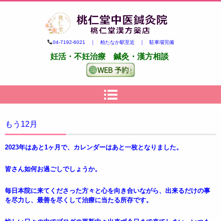
柏市の妊活・不妊治療専門 鍼
04-7192-6021 ｜ 柏たなか駅至近 ｜ 駐車場完備
灸・漢方｜桃仁堂中医鍼灸院・
妊活・不妊治療 鍼灸・漢方相談
桃仁堂漢方薬店
もう12月
2023年は
あと1ヶ月で、カレンダーはあと一枚となりました。
皆さん如何お過ごしでしょうか。
毎日本院に来てくださった方々と心を向き合いながら、出来るだけの事
を尽力し、最善を尽くして治療に当たる所存です。