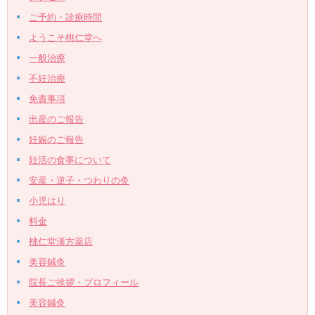
ご予約・診療時間
ようこそ桃仁堂へ
一般治療
不妊治療
免責事項
出産のご報告
妊娠のご報告
妊活の食事について
安産・逆子・つわりの灸
小児はり
料金
桃仁堂漢方薬店
美容鍼灸
院長ご挨拶・プロフィール
美容鍼灸