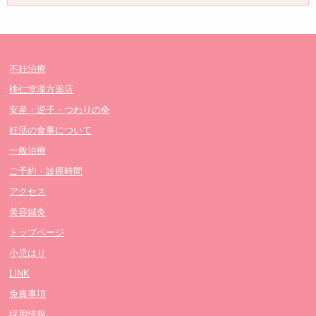
不妊治療
桃仁堂漢方薬店
安産・逆子・つわりの灸
妊活の食事について
一般治療
ご予約・診療時間
アクセス
美容鍼灸
トップページ
小児はり
LINK
免責事項
採用情報