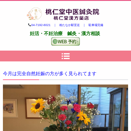
柏市の妊活・不妊治療専門 鍼
04-7192-6021 ｜ 柏たなか駅至近 ｜ 駐車場完備
灸・漢方｜桃仁堂中医鍼灸院・
妊活・不妊治療 鍼灸・漢方相談
桃仁堂漢方薬店
今月は完全自然妊娠の方が多く見られてます