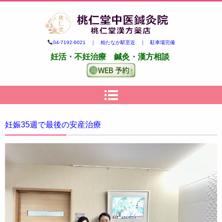
柏市の妊活・不妊治療専門 鍼
04-7192-6021 ｜ 柏たなか駅至近 ｜ 駐車場完備
灸・漢方｜桃仁堂中医鍼灸院・
妊活・不妊治療 鍼灸・漢方相談
桃仁堂漢方薬店
妊娠35週で最後の安産治療