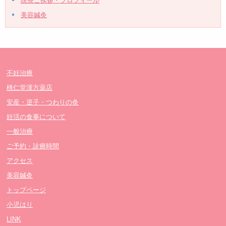
院長ご挨拶・プロフィール
美容鍼灸
不妊治療
桃仁堂漢方薬店
安産・逆子・つわりの灸
妊活の食事について
一般治療
ご予約・診療時間
アクセス
美容鍼灸
トップページ
小児はり
LINK