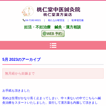
柏市の妊活・不妊治療専門 鍼
04-7192-6021 ｜ 柏たなか駅至近 ｜ 駐車場完備
灸・漢方｜桃仁堂中医鍼灸院・
妊活・不妊治療 鍼灸・漢方相談
桃仁堂漢方薬店
5月 2023
のアーカイブ
無月経から妊娠まで
お手紙も頂きました
初めは生理がかなり長く止まってしまい、中々来ないの中でこちらへ鍼
灸治療をスタートいたしました、並行して漢方薬も内服して頂きまし