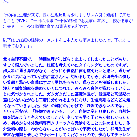
た。
その内に生理が来て、長い生理周期も少しずつリズム良く短縮して来た
とことでIVFにて一回の採卵で一回の移植でお見事に着床し、授かる事が
出来ました、今は順調に育て20週過ぎる所です。
以下はご妊娠の経緯のコメントをご本人から頂きましたので、下の方に
載せておきます。
元々生理不順で、一時期生理がしばらく止まってしまったことがあり、
すごく悩んでいました。妊娠も考えていたタイミングだったのですが、
婦人科に通う勇気がなく、どうにか自然に体を整えたいと思い、通りが
かりに気になっていた桃仁堂さんへ。初めましてから、和田先生の優し
い笑顔と温かい言葉にすごく勇気をもらい、通うことを決断しました。
漢方と鍼灸治療を進めていくにつれて、みるみる身体が変わっていくこ
とに気づかされました。ガタガタだった基礎体温が、低温期と高温期の
差は少ないながらも二層に分かれるようになり、生理周期もどんどん短
くなっていきました。先生の施術のおかげで「妊娠できないのでは。」
という不安が、「妊娠できるかも。」と、自信に変わりました。自然妊
娠を試みようと考えていましたが、少しでも早く子どもが欲しかったた
め、初めから体外受精専門クリニックを受診することに決めました。体
外受精の際も、わからないことがいっぱいで不安でしたが、和田先生が
豊富な知識と優しさでサポートしてくださったので、安心してチャレン