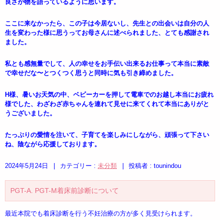
良さが物を語っているように思います。
ここに来なかったら、この子は今居ないし、先生との出会いは自分の人
生を変わった様に思うってお母さんに述べられました、とても感謝され
ました。
私とも感無量でして、人の幸せをお手伝い出来るお仕事って本当に素敵
で幸せだな〜とつくつく思うと同時に気も引き締めました。
H様、暑いお天気の中、ベビーカーを押して電車でのお越し本当にお疲れ
様でした、わざわざ赤ちゃんを連れて見せに来てくれて本当にありがと
うございました。
たっぷりの愛情を注いて、子育てを楽しみにしながら、頑張って下さい
ね、陰ながら応援しております。
2024年5月24日
|
カテゴリー :
未分類
|
投稿者 : tounindou
PGT-A. PGT-M着床前診断について
最近本院でも着床診断を行う不妊治療の方が多く見受けられます。