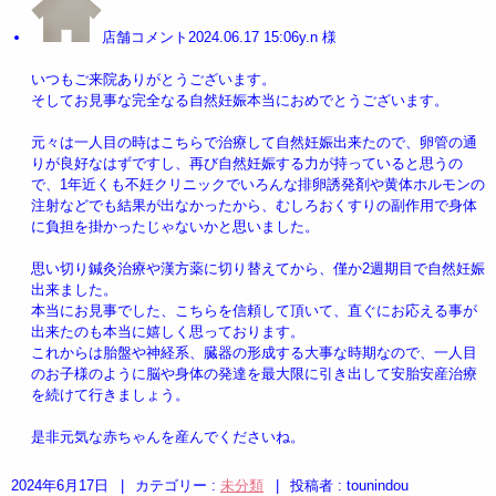
店舗コメント2024.06.17 15:06y.n 様
いつもご来院ありがとうございます。
そしてお見事な完全なる自然妊娠本当におめでとうございます。
元々は一人目の時はこちらで治療して自然妊娠出来たので、卵管の通
りが良好なはずですし、再び自然妊娠する力が持っていると思うの
で、1年近くも不妊クリニックでいろんな排卵誘発剤や黄体ホルモンの
注射などでも結果が出なかったから、むしろおくすりの副作用で身体
に負担を掛かったじゃないかと思いました。
思い切り鍼灸治療や漢方薬に切り替えてから、僅か2週期目で自然妊娠
出来ました。
本当にお見事でした、こちらを信頼して頂いて、直ぐにお応える事が
出来たのも本当に嬉しく思っております。
これからは胎盤や神経系、臓器の形成する大事な時期なので、一人目
のお子様のように脳や身体の発達を最大限に引き出して安胎安産治療
を続けて行きましょう。
是非元気な赤ちゃんを産んでくださいね。
2024年6月17日
|
カテゴリー :
未分類
|
投稿者 : tounindou