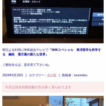
明日よる9:00にNHK総合テレビで
「NHKスペシャル 東洋医学を科学す
る 鍼灸 漢方薬の新たな世界」
ご都合合えば、是非見て下さいね。
2024年5月18日
|
カテゴリー :
未分類
|
投稿者 : tounindou
今月は完全自然妊娠の方が多く見られてます