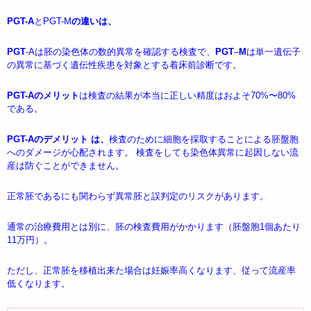
PGT-A
とPGT-M
の違いは、
PGT
-Aは胚の染色体の数的異常を確認する検査で、
PGT
–
M
は単一遺伝子
の異常に基づく遺伝性疾患を対象とする着床前診断です。
PGT-Aのメリット
は検査の結果が本当に正しい精度はおよそ70%〜80%
である。
PGT-Aのデメリット は、
検査のために細胞を採取することによる胚盤胞
へのダメージが心配されます。 検査をしても染色体異常に起因しない流
産は防ぐことができません。
正常胚であるにも関わらず異常胚と誤判定のリスクがあります。
通常の治療費用とは別に、胚の検査費用がかかります（胚盤胞1個あたり
11万円）。
ただし、正常胚を移植出来た場合は妊娠率高くなります、従って流産率
低くなります。