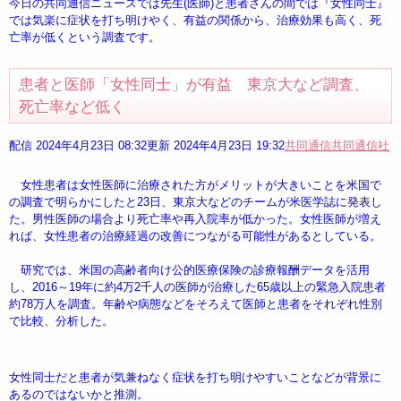
今日の共同通信ニュースでは先生(医師)と患者さんの間では『女性同士』
では気楽に症状を打ち明けやく、有益の関係から、治療効果も高く、死
亡率が低くという調査です。
患者と医師「女性同士」が有益 東京大など調査、
死亡率など低く
配信 2024年4月23日 08:32更新 2024年4月23日 19:32
共同通信
共同通信社
女性患者は女性医師に治療された方がメリットが大きいことを米国で
の調査で明らかにしたと23日、東京大などのチームが米医学誌に発表し
た。男性医師の場合より死亡率や再入院率が低かった。女性医師が増え
れば、女性患者の治療経過の改善につながる可能性があるとしている。
研究では、米国の高齢者向け公的医療保険の診療報酬データを活用
し、2016～19年に約4万2千人の医師が治療した65歳以上の緊急入院患者
約78万人を調査。年齢や病態などをそろえて医師と患者をそれぞれ性別
で比較、分析した。
女性同士だと患者が気兼ねなく症状を打ち明けやすいことなどが背景に
あるのではないかと推測。