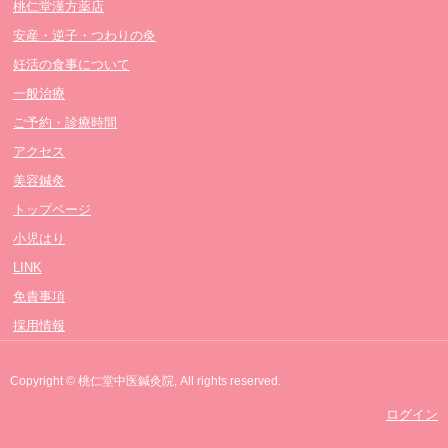
桃仁堂漢方薬店
安産・逆子・つわりの灸
妊活の食事について
一般治療
ご予約・診療時間
アクセス
美容鍼灸
トップページ
小児はり
LINK
免責事項
採用情報
Copyright © 桃仁堂中医鍼灸院, All rights reserved.
ログイン