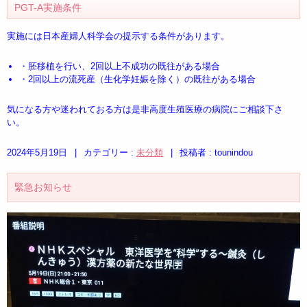
PGT-A実施条件
実施には日本産婦人科学会の提示する条件があります。
・胚移植を行い、2回以上不成功の既往がある場合
・2回以上の流死産（生化学妊娠を除く）の既往がある場合
気になる方や迷われておる方は是非高度生殖医療の病院にご相談下さ
い。
2024年5月19日
|
カテゴリー :
未分類
|
投稿者 : tounindou
緊急お知らせ