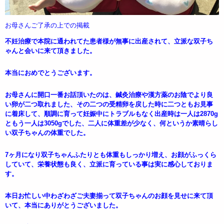
お母さんご了承の上での掲載
不妊治療で本院に通われてた患者様が無事に出産されて、立派な双子ち
ゃんと会いに来て頂きました。
本当におめでとうございます。
お母さんに開口一番お話頂いたのは、鍼灸治療や漢方薬のお陰でより良
い卵が二つ取れました、その二つの受精卵を戻した時に二つともお見事
に着床して、順調に育って妊娠中にトラブルもなく出産時は一人は2870g
ともう一人は3050gでした、二人に体重差が少なく、何というか素晴らし
い双子ちゃんの体重でした。
7ヶ月になり双子ちゃんふたりとも体重もしっかり増え、お顔がふっくら
していて、栄養状態も良く、立派に育っている事は実に感心しておりま
す。
本日お忙しい中わざわざご夫妻揃って双子ちゃんのお顔を見せに来て頂
いて、本当にありがとうございました。