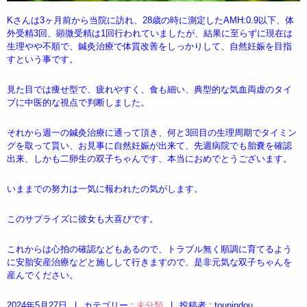
Kさんは3ヶ月前から当院に訪れ、28歳の時に測定したAMH:0.9以下、体
外受精3回、顕微受精は1回行われていましたが、結果に至らずに現在は
生理やや不順で、鍼灸治療で体質改善をしっかりして、自然妊娠を目指
すという事です。
見た目では痩せ型で、疲れやすく、食も細い、典型的な気血両虚のタイ
プに中医的な視点で判断しました。
それから週一の鍼灸治療に通って頂き、何と3回目の生理周期でタイミン
グを取って貰い、お見事に自然妊娠が出来て、先週病院でも胎嚢を確認
出来、しかも二卵生の双子ちゃんです、本当におめでとうございます。
いままでの努力は一気に報われたの気がします。
このサプライズに彼女も大喜びです。
これからは心拍の確認などもあるので、トラブル無く順調に育てるよう
に安胎安産治療などと施しして行きますので、是非元気な双子ちゃんを
産んでください。
2024年5月27日
|
カテゴリー :
未分類
|
投稿者 : tounindou