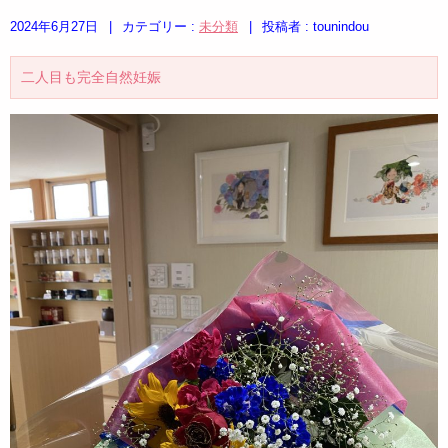
2024年6月27日
|
カテゴリー :
未分類
|
投稿者 : tounindou
二人目も完全自然妊娠