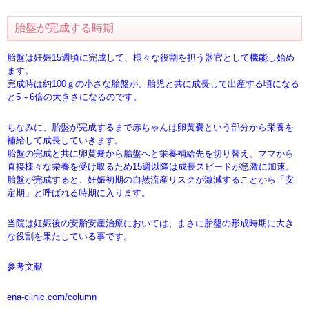
胎盤が完成する時期
胎盤は妊娠15週頃に完成して、様々な役割を担う器官として機能し始め
ます。
完成時は約100ｇの小さな胎盤が、胎児と共に成長して出産する頃になる
と5～6倍の大きさになるのです。
ちなみに、胎盤が完成するまで赤ちゃんは卵黄嚢という部分から栄養を
補給して成長していきます。
胎盤の完成と共に卵黄嚢から胎盤へと栄養補給先を切り替え、ママから
直接様々な栄養を受け取るため15週以降は成長スピードが急激に加速。
胎盤が完成すると、妊娠初期の自然流産リスクが激減することから「安
定期」と呼ばれる時期に入ります。
当院は妊娠後の安胎安産治療においては、まさに胎盤の形成時期に大き
な役割を果たしている事です。
参考文献
ena-clinic.com/column