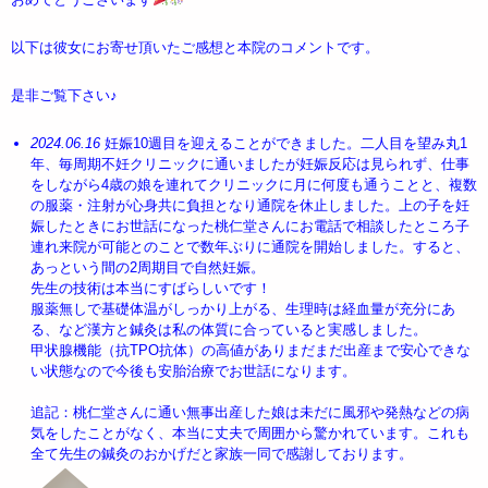
以下は彼女にお寄せ頂いたご感想と本院のコメントです。
是非ご覧下さい♪
2024.06.16
妊娠10週目を迎えることができました。二人目を望み丸1
年、毎周期不妊クリニックに通いましたが妊娠反応は見られず、仕事
をしながら4歳の娘を連れてクリニックに月に何度も通うことと、複数
の服薬・注射が心身共に負担となり通院を休止しました。上の子を妊
娠したときにお世話になった桃仁堂さんにお電話で相談したところ子
連れ来院が可能とのことで数年ぶりに通院を開始しました。すると、
あっという間の2周期目で自然妊娠。
先生の技術は本当にすばらしいです！
服薬無しで基礎体温がしっかり上がる、生理時は経血量が充分にあ
る、など漢方と鍼灸は私の体質に合っていると実感しました。
甲状腺機能（抗TPO抗体）の高値がありまだまだ出産まで安心できな
い状態なので今後も安胎治療でお世話になります。
追記：桃仁堂さんに通い無事出産した娘は未だに風邪や発熱などの病
気をしたことがなく、本当に丈夫で周囲から驚かれています。これも
全て先生の鍼灸のおかげだと家族一同で感謝しております。