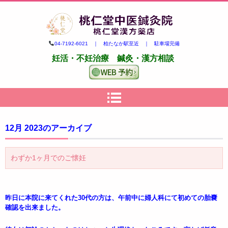
柏市の妊活・不妊治療専門 鍼
04-7192-6021 ｜ 柏たなか駅至近 ｜ 駐車場完備
灸・漢方｜桃仁堂中医鍼灸院・
妊活・不妊治療 鍼灸・漢方相談
桃仁堂漢方薬店
12月 2023
のアーカイブ
わずか1ヶ月でのご懐妊
昨日に本院に来てくれた30代の方は、午前中に婦人科にて初めての胎嚢
確認を出来ました。