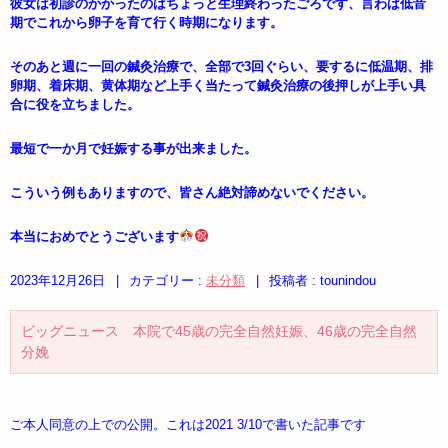
彼女は初診のかかったのはちょっと生理終わったごろです、言わば低音
期でこれから卵子を育て行く時期になります。
そのあと週に一回の鍼灸治療で、全部で3回ぐらい、要するに低温期、排
卵期、着床期、黄体期など上手く当たって鍼灸治療の後押しが上手い具
合に役を立ちました。
最短で一か月で妊娠する事が出来ました。
こういう例もありますので、皆さん絶対諦めないでください。
本当におめでとうございます
2023年12月26日
|
カテゴリー :
未分類
|
投稿者 : tounindou
ビッグニュース 本院で45歳の完全自然妊娠、46歳の完全自然
分娩
ご本人同意の上での公開。これは2021 3/10で書いた記事です