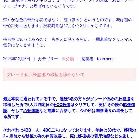
も。原産地であるメキシコでは「クリスマスイブ」の意味である「ノー
チェ･ブエナ」と呼ばれているそうです。
鮮やかな色の部分は花ではなく、苞（ほう）というものです。花は苞の
中心部分にあります。開花時期は12月から2月にかけてです。
待合室に飾ってあるので、皆さんに見てもらい、一層豪華なクリスマス
気分になりますように。
2023年12月6日
|
カテゴリー :
未分類
|
投稿者 : tounindou
グレード低い胚盤胞の移植も諦めないで
最近本院に通われている中で、連続3名の方々がグレード低めの胚盤胞を
移植した所で3人共判定日の
HCG数値
はクリアして、更にその後の
胎嚢確
認
、そして
心拍確認
など無事に合格して、今の所は週数通りの成長して
る所です。
それぞれは4BB一人、4BC二人になっております。年齢は30代で、移植の
2ヶ月前から移植の為の体質改善し、更に移植後の着床治療などを施し、