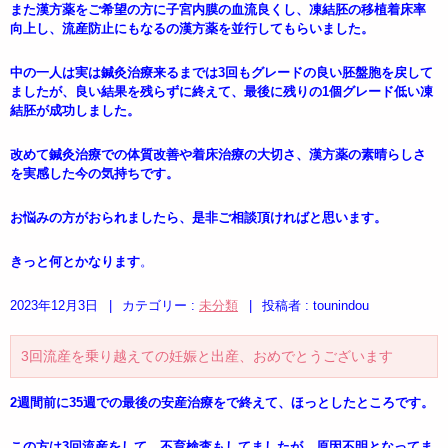
また漢方薬をご希望の方に子宮内膜の血流良くし、凍結胚の移植着床率
向上し、流産防止にもなるの漢方薬を並行してもらいました。
中の一人は実は鍼灸治療来るまでは3回もグレードの良い胚盤胞を戻して
ましたが、良い結果を残らずに終えて、最後に残りの1個グレード低い凍
結胚が成功しました。
改めて鍼灸治療での体質改善や着床治療の大切さ、漢方薬の素晴らしさ
を実感した今の気持ちです。
お悩みの方がおられましたら、是非ご相談頂ければと思います。
きっと何とかなります
。
2023年12月3日
|
カテゴリー :
未分類
|
投稿者 : tounindou
3回流産を乗り越えての妊娠と出産、おめでとうございます
2週間前に35週での最後の安産治療をで終えて、ほっとしたところです。
この方は3回流産をして、不育検査もしてましたが、原因不明となってま