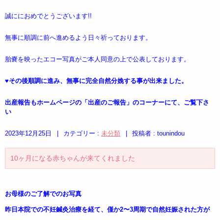
誠ににおめでとうございます!!
無事に順調に前へ進めるよう日々祈っております。
胎嚢を映ったエコー写真がご本人同意の上で公表しております。
♥️
その後順調に進み、無事に完全自然分娩する事が出来ました。
出産報告もホームページの「出産のご報告」のコーナーにて、ご覧下さ
い
2023年12月25日
|
カテゴリー :
未分類
|
投稿者 : tounindou
10ヶ月になる赤ちゃんが来てくれました
お母様のご了解でのお写真
昨日本院での不妊鍼灸治療を経て、僅か2〜3周期で自然妊娠された方が