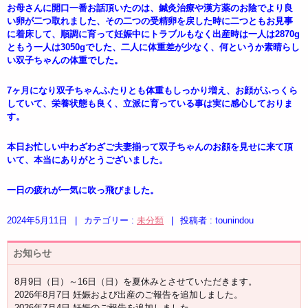
お母さんに開口一番お話頂いたのは、鍼灸治療や漢方薬のお陰でより良
い卵が二つ取れました、その二つの受精卵を戻した時に二つともお見事
に着床して、順調に育って妊娠中にトラブルもなく出産時は一人は2870g
ともう一人は3050gでした、二人に体重差が少なく、何というか素晴らし
い双子ちゃんの体重でした。
7ヶ月になり双子ちゃんふたりとも体重もしっかり増え、お顔がふっくら
していて、栄養状態も良く、立派に育っている事は実に感心しておりま
す。
本日お忙しい中わざわざご夫妻揃って双子ちゃんのお顔を見せに来て頂
いて、本当にありがとうございました。
一日の疲れが一気に吹っ飛びました。
2024年5月11日
|
カテゴリー :
未分類
|
投稿者 : tounindou
お知らせ
8月9日（日）～16日（日）を夏休みとさせていただきます。
2026年8月7日 妊娠および出産のご報告を追加しました。
2026年7月4日 妊娠のご報告を追加しました。