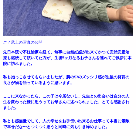
ご了承上の写真の公開
先日本院で不妊治療を経て、無事に自然妊娠が出来てかつて安胎安産治
療も継続して頂いてた方が、生後5ヶ月なるお子さんを連れてご挨拶に本
院に訪れました。
私も抱っこさせてもらいましたが、腕の中のズッシリ感が生後の発育の
良さが物を語っているように思います。
ここに来なかったら、この子は今居ないし、先生との出会いは自分の人
生を変わった様に思うってお母さんに述べられました、とても感謝され
ました。
私とも感無量でして、人の幸せをお手伝い出来るお仕事って本当に素敵
で幸せだな〜とつくつく思うと同時に気も引き締めました。