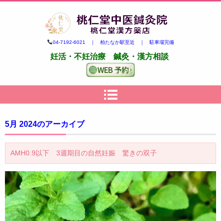
柏市の妊活・不妊治療専門 鍼
04-7192-6021 ｜ 柏たなか駅至近 ｜ 駐車場完備
灸・漢方｜桃仁堂中医鍼灸院・
妊活・不妊治療 鍼灸・漢方相談
桃仁堂漢方薬店
5月 2024
のアーカイブ
AMH0.9以下 3週期目の自然妊娠 驚きの双子