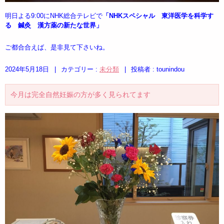
明日よる9:00にNHK総合テレビで
「NHKスペシャル 東洋医学を科学す
る 鍼灸 漢方薬の新たな世界」
ご都合合えば、是非見て下さいね。
2024年5月18日
|
カテゴリー :
未分類
|
投稿者 : tounindou
今月は完全自然妊娠の方が多く見られてます