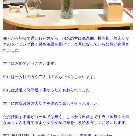
先月から初診で通われた方から、何名の方は低温期、排卵期、着床期な
どのタイミング良く鍼灸治療を受けて、今月になってから妊娠が判明さ
れました。
本当におめでとうございます。
中には一人目の方や二人目の方もいっらしゃいます。
中には片道２時間近く掛かった方もおられました
本当に体質改善の大切さを改めて感じさせられました。
ただ妊娠する事がゴールでは無く、しっかり出産までトラブル無く元気
な赤ちゃんを育てるよう安胎安産治療を引き続き宜しくお願いします。
2024年5月13日
|
カテゴリー :
未分類
|
投稿者 : tounindou