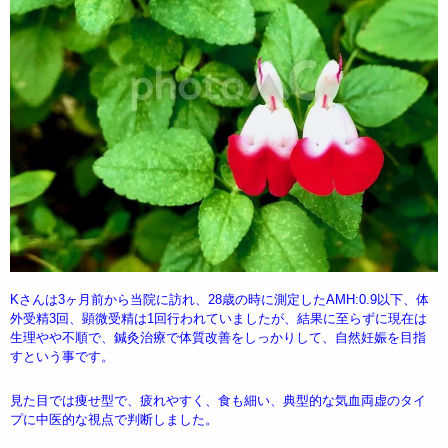
Kさんは3ヶ月前から当院に訪れ、28歳の時に測定したAMH:0.9以下、体
外受精3回、顕微受精は1回行われていましたが、結果に至らずに現在は
生理やや不順で、鍼灸治療で体質改善をしっかりして、自然妊娠を目指
すという事です。
見た目では痩せ型で、疲れやすく、食も細い、典型的な気血両虚のタイ
プに中医的な視点で判断しました。