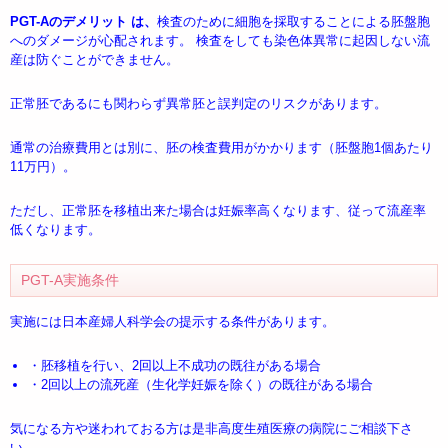
PGT-Aのデメリット は、
検査のために細胞を採取することによる胚盤胞
へのダメージが心配されます。 検査をしても染色体異常に起因しない流
産は防ぐことができません。
正常胚であるにも関わらず異常胚と誤判定のリスクがあります。
通常の治療費用とは別に、胚の検査費用がかかります（胚盤胞1個あたり
11万円）。
ただし、正常胚を移植出来た場合は妊娠率高くなります、従って流産率
低くなります。
PGT-A実施条件
実施には日本産婦人科学会の提示する条件があります。
・胚移植を行い、2回以上不成功の既往がある場合
・2回以上の流死産（生化学妊娠を除く）の既往がある場合
気になる方や迷われておる方は是非高度生殖医療の病院にご相談下さ
い。