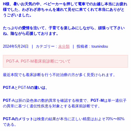
H様、暑いお天気の中、ベビーカーを押して電車でのお越し本当にお疲れ
様でした、わざわざ赤ちゃんを連れて見せに来てくれて本当にありがと
うございました。
たっぷりの愛情を注いて、子育てを楽しみにしながら、頑張って下さい
ね、陰ながら応援しております。
2024年5月24日
|
カテゴリー :
未分類
|
投稿者 : tounindou
PGT-A. PGT-M着床前診断について
最近本院でも着床診断を行う不妊治療の方が多く見受けられます。
PGT-A
とPGT-M
の違いは、
PGT
-Aは胚の染色体の数的異常を確認する検査で、
PGT
–
M
は単一遺伝子
の異常に基づく遺伝性疾患を対象とする着床前診断です。
PGT-Aのメリット
は検査の結果が本当に正しい精度はおよそ70%〜80%
である。