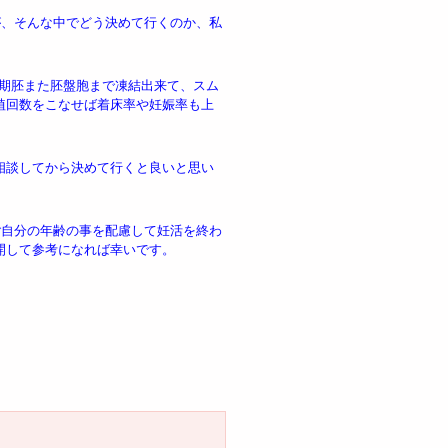
が、そんな中でどう決めて行くのか、私
つ初期胚また胚盤胞まで凍結出来て、スム
植回数をこなせば着床率や妊娠率も上
相談してから決めて行くと良いと思い
ご自分の年齢の事を配慮して妊活を終わ
開して参考になれば幸いです。