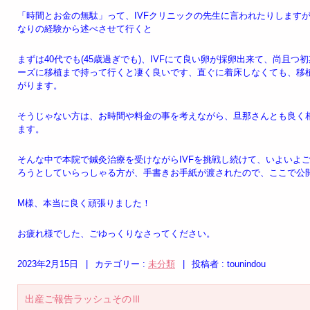
「時間とお金の無駄」って、IVFクリニックの先生に言われたりします
なりの経験から述べさせて行くと
まずは40代でも(45歳過ぎでも)、IVFにて良い卵が採卵出来て、尚且
ーズに移植まで持って行くと凄く良いです、直ぐに着床しなくても、移
がります。
そうじゃない方は、お時間や料金の事を考えながら、旦那さんとも良く
ます。
そんな中で本院で鍼灸治療を受けながらIVFを挑戦し続けて、いよいよ
ろうとしていらっしゃる方が、手書きお手紙が渡されたので、ここで公
M様、本当に良く頑張りました！
お疲れ様でした、ごゆっくりなさってください。
2023年2月15日
|
カテゴリー :
未分類
|
投稿者 : tounindou
出産ご報告ラッシュそのⅢ