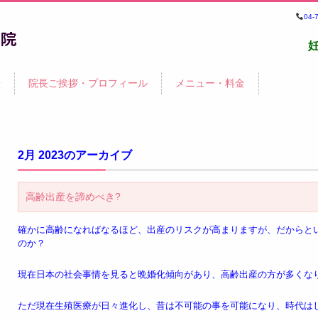
04
鍼
告
院長ご挨拶・プロフィール
メニュー・料金
院・
2月 2023
のアーカイブ
高齢出産を諦めべき?
確かに高齢になればなるほど、出産のリスクが高まりますが、だからと
のか？
現在日本の社会事情を見ると晩婚化傾向があり、高齢出産の方が多くな
ただ現在生殖医療が日々進化し、昔は不可能の事を可能になり、時代は