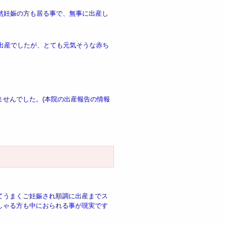
然妊娠の方も居る事で、無事に出産し
ご出産でしたが、とても元気そうな赤ち
ませんでした。(本院の出産報告の情報
てうまくご妊娠され順調に出産までス
しゃる方も中におられる事が現実です