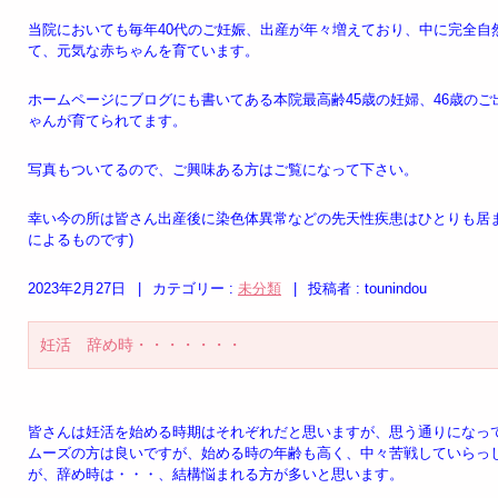
当院においても毎年40代のご妊娠、出産が年々増えており、中に完全自
て、元気な赤ちゃんを育ています。
ホームページにブログにも書いてある本院最高齢45歳の妊婦、46歳の
ゃんが育てられてます。
写真もついてるので、ご興味ある方はご覧になって下さい。
幸い今の所は皆さん出産後に染色体異常などの先天性疾患はひとりも居
によるものです)
2023年2月27日
|
カテゴリー :
未分類
|
投稿者 : tounindou
妊活 辞め時・・・・・・・
皆さんは妊活を始める時期はそれぞれだと思いますが、思う通りになっ
ムーズの方は良いですが、始める時の年齢も高く、中々苦戦していらっ
が、辞め時は・・・、結構悩まれる方が多いと思います。