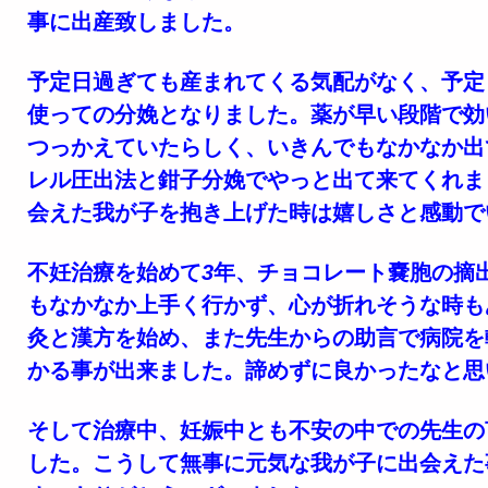
事に出産致しました。
予定日過ぎても産まれてくる気配がなく、予定
使っての分娩となりました。薬が早い段階で効
つっかえていたらしく、いきんでもなかなか出
レル圧出法と鉗子分娩でやっと出て来てくれま
会えた我が子を抱き上げた時は嬉しさと感動で
不妊治療を始めて
3
年、チョコレート嚢胞の摘
もなかなか上手く行かず、心が折れそうな時も
灸と漢方を始め、また先生からの助言で病院を
かる事が出来ました。諦めずに良かったなと思
そして治療中、妊娠中とも不安の中での先生の
した。こうして無事に元気な我が子に出会えた